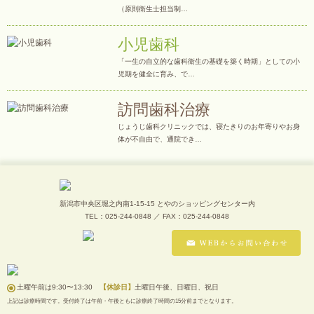
（原則衛生士担当制…
小児歯科
「一生の自立的な歯科衛生の基礎を築く時期」としての小
児期を健全に育み、で…
訪問歯科治療
じょうじ歯科クリニックでは、寝たきりのお年寄りやお身
体が不自由で、通院でき…
新潟市中央区堀之内南1-15-15 とやのショッピングセンター内
TEL：025-244-0848 ／ FAX：025-244-0848
土曜午前は9:30〜13:30
【休診日】
土曜日午後、日曜日、祝日
上記は診療時間です。受付終了は午前・午後ともに診療終了時間の15分前までとなります。